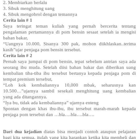
2. Membiarkan berlalu
3. Sibuk menghitung uang
4. Sibuk mengobrol dengan temannya
Cerita lain # 1
Saya teringat teman kuliah yang pernah bercerita tentang
pengalaman pertamannya di pom bensin sesaat setelah ia mengisi
bahan bakar,
“Uangnya 10.000, Sisanya 300 pak, mohon diikhlaskan..terima
kasih”ujar penjaga pom bensin tersebut.
Cerita lain # 2
Pernah saya jumpai di pom bensin, tepat sebelum antrian saya ada
seorang ibu muda. Setelah diisi bahan bakar dan diberikan uang
kembalian tiba-tiba ibu tersebut bertanya kepada penjaga pom di
tempat premium tersebut,
“Loh kok kembaliannya 10,000 mbak, seharusnya kan
10.500…”ujarnya sambil sesekali menghitung uang kembalian
yang ada ditangannya.
“Iya bu, tidak ada kembaliannya” ujarnya enteng
Spontan dengan khas ibu-ibu, ibu tersebut marah-marah kepada
penjaga pom tersebut dan …bla….bla….bla….
Dari dua kejadian
diatas bisa menjadi contoh ataupun pelajaran
bagi kita semua, itulah yang kita harapkan ketika kita membeli dan