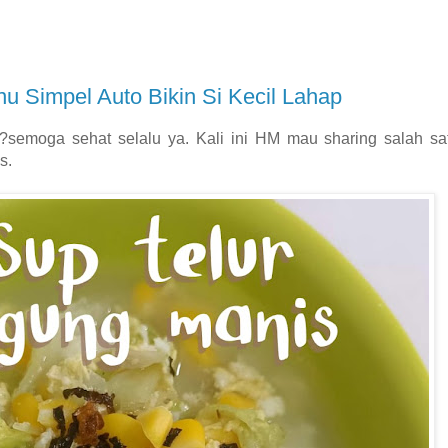
u Simpel Auto Bikin Si Kecil Lahap
emoga sehat selalu ya. Kali ini HM mau sharing salah sa
s.