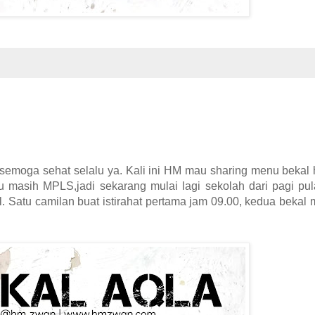
moga sehat selalu ya. Kali ini HM mau sharing menu bekal h
u masih MPLS,jadi sekarang mulai lagi sekolah dari pagi pul
l. Satu camilan buat istirahat pertama jam 09.00, kedua bekal