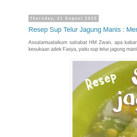
Thursday, 21 August 2025
Resep Sup Telur Jagung Manis : Men
Assalamualaikum sahabat HM Zwan, apa kabar?s
kesukaan adek Fasya, yaitu sup telur jagung mani