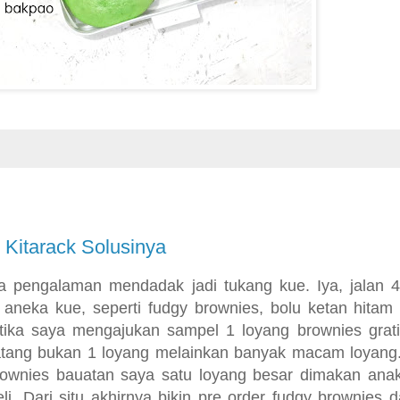
Kitarack Solusinya
a pengalaman mendadak jadi tukang kue. Iya, jalan 4
neka kue, seperti fudgy brownies, bolu ketan hitam
tika saya mengajukan sampel 1 loyang brownies grati
atang bukan 1 loyang melainkan banyak macam loyang. 
ownies bauatan saya satu loyang besar dimakan anak
. Dari situ akhirnya bikin pre order fudgy brownies d