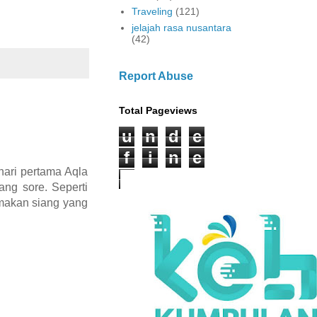
Traveling
(121)
jelajah rasa nusantara
(42)
Report Abuse
Total Pageviews
u
n
d
e
f
i
n
e
ari pertama Aqla
d
ang sore. Seperti
 makan siang yang