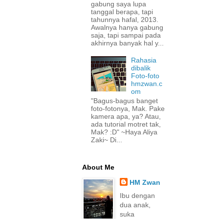
gabung saya lupa
tanggal berapa, tapi
tahunnya hafal, 2013.
Awalnya hanya gabung
saja, tapi sampai pada
akhirnya banyak hal y...
Rahasia
dibalik
Foto-foto
hmzwan.c
om
"Bagus-bagus banget
foto-fotonya, Mak. Pake
kamera apa, ya? Atau,
ada tutorial motret tak,
Mak? :D" ~Haya Aliya
Zaki~ Di...
About Me
HM Zwan
Ibu dengan
dua anak,
suka