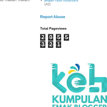
jelajah rasa nusantara
(42)
Report Abuse
Total Pageviews
2
9
5
5
3
2
1