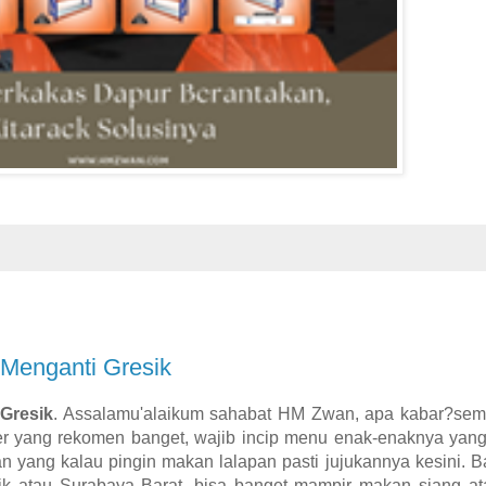
 Menganti Gresik
Gresik
. Assalamu'alaikum sahabat HM Zwan, apa kabar?semo
iner yang rekomen banget, wajib incip menu enak-enaknya ya
an yang kalau pingin makan lalapan pasti jujukannya kesini. 
esik atau Surabaya Barat, bisa banget mampir makan siang 