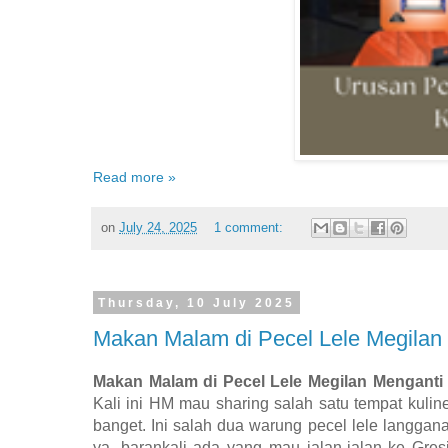
Read more »
on
July 24, 2025
1 comment:
Thursday, 10 July 2025
Makan Malam di Pecel Lele Megilan
Makan Malam di Pecel Lele Megilan Menganti 
Kali ini HM mau sharing salah satu tempat kul
banget. Ini salah dua warung pecel lele langgan
ya, barankali ada yang mau jalan-jalan ke Gr