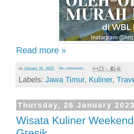
Read more »
on
January 30, 2023
No comments:
Labels:
Jawa Timur
,
Kuliner
,
Trav
Thursday, 26 January 202
Wisata Kuliner Weekend
Gresik