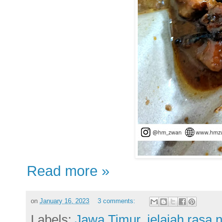
Read more »
on
January 16, 2023
3 comments:
Labels:
Jawa Timur
,
jelajah rasa 