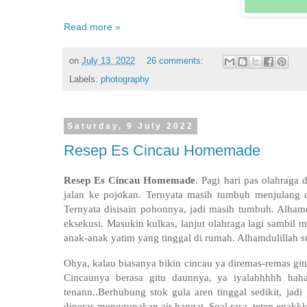
Read more »
on
July 13, 2022
26 comments:
Labels:
photography
Saturday, 9 July 2022
Resep Es Cincau Homemade
Resep Es Cincau Homemade
. P
agi hari pas olahraga
jalan ke pojokan. Ternyata masih tumbuh menjulang 
Ternyata disisain pohonnya, jadi masih tumbuh. Alham
eksekusi. Masukin kulkas, lanjut olahraga lagi sambil m
anak-anak yatim yang tinggal di rumah. Alhamdulillah 
Ohya, kalau biasanya bikin cincau ya diremas-remas gitu 
Cincaunya berasa gitu daunnya, ya iyalahhhhh haha
tenann..Berhubung stok gula aren tinggal sedikit, jad
diperas menggunakan air hangat. Soal rasa, tetep enakkk