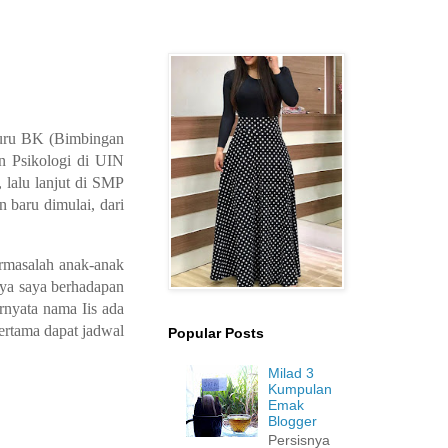
 Guru BK (Bimbingan
an Psikologi di UIN
 lalu lanjut di SMP
 baru dimulai, dari
rmasalah anak-anak
nya saya berhadapan
ernyata nama Iis ada
ertama dapat jadwal
Popular Posts
Milad 3
Kumpulan
Emak
Blogger
Persisnya