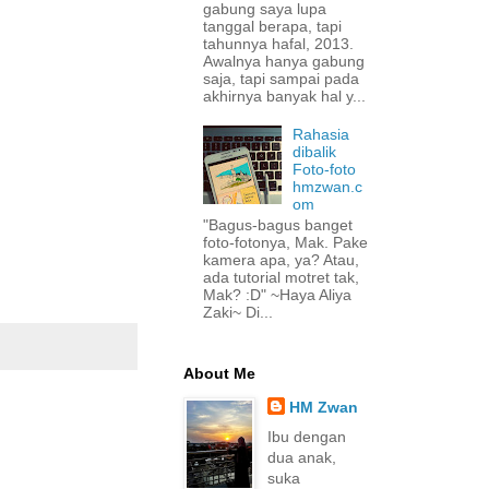
gabung saya lupa
tanggal berapa, tapi
tahunnya hafal, 2013.
Awalnya hanya gabung
saja, tapi sampai pada
akhirnya banyak hal y...
Rahasia
dibalik
Foto-foto
hmzwan.c
om
"Bagus-bagus banget
foto-fotonya, Mak. Pake
kamera apa, ya? Atau,
ada tutorial motret tak,
Mak? :D" ~Haya Aliya
Zaki~ Di...
About Me
HM Zwan
Ibu dengan
dua anak,
suka