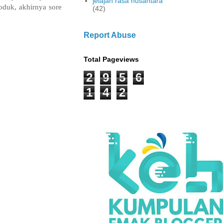
jelajah rasa nusantara
oduk, akhirnya sore
(42)
Report Abuse
Total Pageviews
2
9
5
6
1
4
2