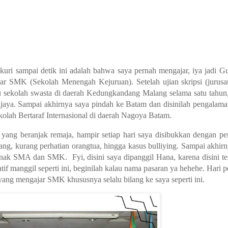
ukuri sampai detik ini adalah bahwa saya pernah mengajar, iya jadi
jar SMK (Sekolah Menengah Kejuruan). Setelah ujian skripsi (jurus
tu sekolah swasta di daerah Kedungkandang Malang selama satu tahun,
jaya. Sampai akhirnya saya pindah ke Batam dan disinilah pengalaman
ah Bertaraf Internasional di daerah Nagoya Batam.
ang beranjak remaja, hampir setiap hari saya disibukkan dengan pe
ng, kurang perhatian orangtua, hingga kasus bulliying. Sampai akhir
k-anak SMA dan SMK.
Fyi, disini saya dipanggil Hana, karena disini t
if manggil seperti ini, beginilah kalau nama pasaran ya hehehe.
Hari p
ang mengajar SMK khususnya selalu bilang ke saya seperti ini.