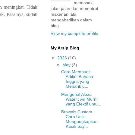
memasak,
n meningkat. Tidak
jalan-jalan dan memotret
makanan lalu
nk. Pasalnya, sudah
mengabadikan dalam
blog.
View my complete profile
My Arsip Blog
▼
2026
(10)
▼
May
(3)
Cara Membuat
Artikel Bahasa
Inggris yang
Menarik u...
Mengenal Alexa
Water : Air Murni
yang Efektif untu...
Brownis Custom :
Cara Unik
Mengungkapkan
Kasih Say...