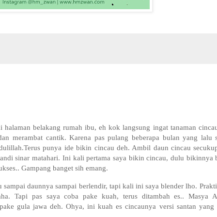
 di halaman belakang rumah ibu, eh kok langsung ingat tanaman cinc
dan merambat cantik. Karena pas pulang beberapa bulan yang lalu s
dulillah.Terus punya ide bikin cincau deh. Ambil daun cincau secuku
andi sinar matahari. Ini kali pertama saya bikin cincau, dulu bikinny
sukses.. Gampang banget sih emang.
sampai daunnya sampai berlendir, tapi kali ini saya blender lho. Praktis
ha. Tapi pas saya coba pake kuah, terus ditambah es.. Masya All
i pake gula jawa deh. Ohya, ini kuah es cincaunya versi santan yang 
..