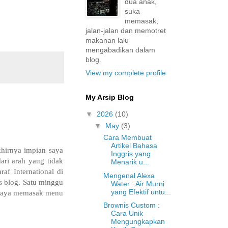
dua anak,
suka
memasak,
jalan-jalan dan memotret
makanan lalu
mengabadikan dalam
blog.
View my complete profile
My Arsip Blog
▼
2026
(10)
▼
May
(3)
Cara Membuat
Artikel Bahasa
khirnya impian saya
Inggris yang
dari arah yang tidak
Menarik u...
af International di
Mengenal Alexa
s blog. Satu minggu
Water : Air Murni
yang Efektif untu...
n saya memasak menu
Brownis Custom :
Cara Unik
Mengungkapkan