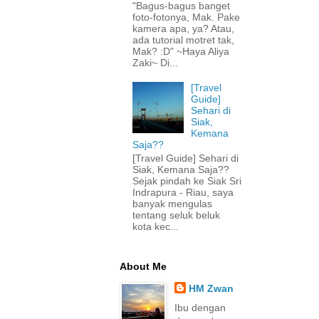
"Bagus-bagus banget
foto-fotonya, Mak. Pake
kamera apa, ya? Atau,
ada tutorial motret tak,
Mak? :D" ~Haya Aliya
Zaki~ Di...
[Travel
Guide]
Sehari di
Siak,
Kemana
Saja??
[Travel Guide] Sehari di
Siak, Kemana Saja??
Sejak pindah ke Siak Sri
Indrapura - Riau, saya
banyak mengulas
tentang seluk beluk
kota kec...
About Me
HM Zwan
Ibu dengan