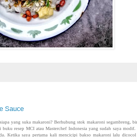
le Sauce
siapa yang s
uka makaroni?
Berhubung stok makaroni segambreng, bi
i buku resep MCI atau Masterchef Indonesia yang sudah saya modif. 
da. Ketika saya pertama kali mencicipi bakso makaroni lalu dicoco