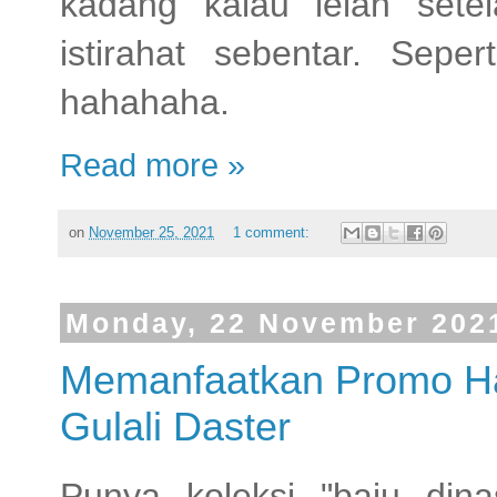
kadang kalau lelah set
istirahat sebentar. Sepe
hahahaha.
Read more »
on
November 25, 2021
1 comment:
Monday, 22 November 202
Memanfaatkan Promo Har
Gulali Daster
Punya koleksi "baju din