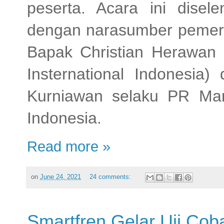
peserta. Acara ini disel
dengan narasumber pemerha
Bapak Christian Herawan 
Insternational Indonesia)
Kurniawan selaku PR Mana
Indonesia.
Read more »
on
June 24, 2021
24 comments:
Smartfren Gelar Uji Co