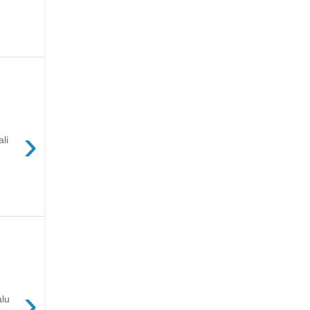
›
li
›
alu