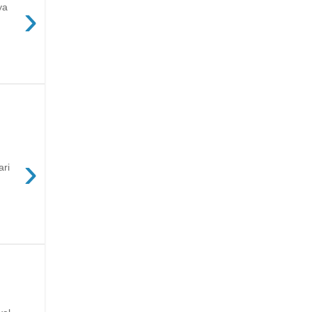
›
ya
›
ari