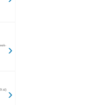
›
ewek-
›
9.id)