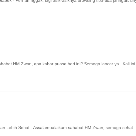
abek - Pernah nggak, lagi asik-asiknya browsing tiba-tiba jaringan/sin
abat HM Zwan, apa kabar puasa hari ini? Semoga lancar ya.. Kali ini
ihan Lebih Sehat - Assalamualaikum sahabat HM Zwan, semoga sehat