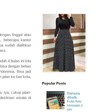
engan tinggal atau
a, beberapa kantor
a sudah dialihkan
ass.
ih 4 bulan ini kita
h bisa dengan bebas
donesia. Bisa jadi
jalan ke luar kota,
Popular Posts
. Iya, cukup jalan-
Rahasia
dibalik
estinasi wisata di
Foto-foto
hmzwan.c
om