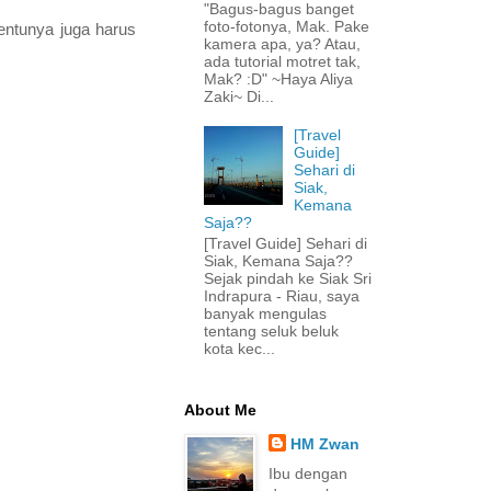
"Bagus-bagus banget
foto-fotonya, Mak. Pake
tentunya juga harus
kamera apa, ya? Atau,
ada tutorial motret tak,
Mak? :D" ~Haya Aliya
Zaki~ Di...
[Travel
Guide]
Sehari di
Siak,
Kemana
Saja??
[Travel Guide] Sehari di
Siak, Kemana Saja??
Sejak pindah ke Siak Sri
Indrapura - Riau, saya
banyak mengulas
tentang seluk beluk
kota kec...
About Me
HM Zwan
Ibu dengan