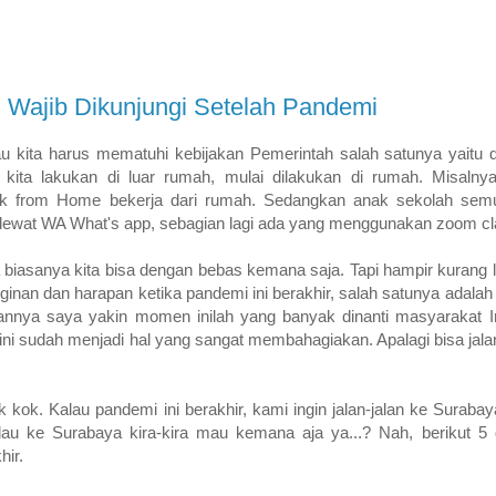
g Wajib Dikunjungi Setelah Pandemi
kita harus mematuhi kebijakan Pemerintah salah satunya yaitu d
 kita lakukan di luar rumah, mulai dilakukan di rumah. Misalny
 from Home bekerja dari rumah. Sedangkan anak sekolah semu
n lewat WA What's app, sebagian lagi ada yang menggunakan zoom cl
biasanya kita bisa dengan bebas kemana saja. Tapi hampir kurang leb
nginan dan harapan ketika pandemi ini berakhir, salah satunya adala
juannya saya yakin momen inilah yang banyak dinanti masyarakat In
ni sudah menjadi hal yang sangat membahagiakan. Apalagi bisa jalan-
kok. Kalau pandemi ini berakhir, kami ingin jalan-jalan ke Surabaya
au ke Surabaya kira-kira mau kemana aja ya...? Nah, berikut 5 d
hir.