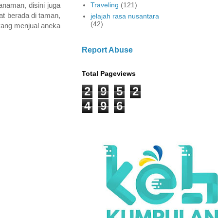
Traveling
(121)
naman, disini juga
at berada di taman,
jelajah rasa nusantara
(42)
 yang menjual aneka
Report Abuse
Total Pageviews
2
9
5
2
4
9
6