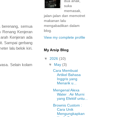
dua anak,
suka
memasak,
jalan-jalan dan memotret
makanan lalu
mengabadikan dalam
na berenang, semua
blog.
am Renang Kenjeran
 arah Kenjeran ada
View my complete profile
it. Sampai gerbang
ter lalu belok kiri.
My Arsip Blog
▼
2026
(10)
▼
May
(3)
wasa. Selain kolam
Cara Membuat
Artikel Bahasa
Inggris yang
Menarik u...
Mengenal Alexa
Water : Air Murni
yang Efektif untu...
Brownis Custom :
Cara Unik
Mengungkapkan