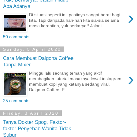
Apa Adanya
›
Di situasi seperti ini, pastinya sangat berat bagi
kita. Tapi daripada hari-hari kita sia-sia selama
masa karantina, yuk berkarya!! Jalani ...
50 comments:
Sunday, 5 April 2020
Cara Membuat Dalgona Coffee
Tanpa Mixer
›
Minggu lalu seorang teman yang aktif
membagikan tutorial masaknya lewat instagram
membuat kopi yang katanya sedang viral,
Dalgona Coffee. P...
25 comments:
Friday, 3 April 2020
Tanya Dokter Spog, Faktor-
faktor Penyebab Wanita Tidak
Subur