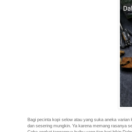
Bagi pecinta kopi selow atau yang suka aneka varian ko
dan sesering mungkin. Ya karena memang rasanya seena
Coba angkat tangannya buibu yang tiap hari bikin Dal