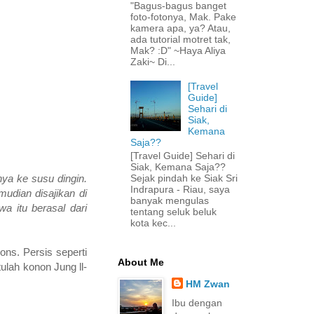
"Bagus-bagus banget
foto-fotonya, Mak. Pake
kamera apa, ya? Atau,
ada tutorial motret tak,
Mak? :D" ~Haya Aliya
Zaki~ Di...
[Travel
Guide]
Sehari di
Siak,
Kemana
Saja??
[Travel Guide] Sehari di
Siak, Kemana Saja??
Sejak pindah ke Siak Sri
a ke susu dingin.
Indrapura - Riau, saya
udian disajikan di
banyak mengulas
a itu berasal dari
tentang seluk beluk
kota kec...
ns. Persis seperti
About Me
ulah konon Jung ll-
HM Zwan
Ibu dengan