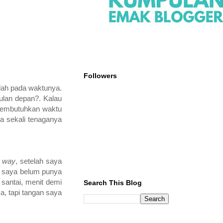
Followers
ndah pada waktunya.
lan depan?. Kalau
 membutuhkan waktu
a sekali tenaganya
e way
, setelah saya
n saya belum punya
antai, menit demi
Search This Blog
a, tapi tangan saya