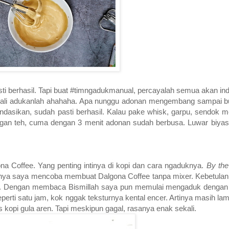
sti berhasil. Tapi buat #timngadukmanual, percayalah semua akan i
kali adukanlah ahahaha. Apa nunggu adonan mengembang sampai bu
endasikan, sudah pasti berhasil. Kalau pake whisk, garpu, sendok
ringan teh, cuma dengan 3 menit adonan sudah berbusa. Luwar biyas
Coffee. Yang penting intinya di kopi dan cara ngaduknya.
By th
ahnya saya mencoba membuat Dalgona Coffee tanpa mixer. Kebetula
k. Dengan membaca Bismillah saya pun memulai mengaduk dengan s
eperti satu jam, kok nggak teksturnya kental encer. Artinya masih lam
es kopi gula aren. Tapi meskipun gagal, rasanya enak sekali.