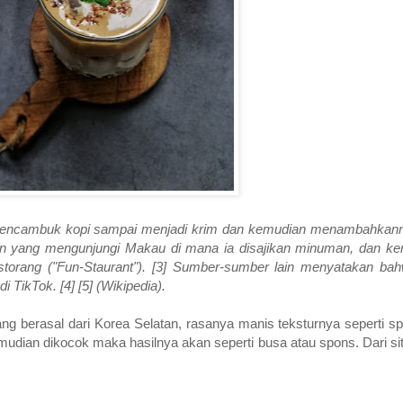
encambuk kopi sampai menjadi krim dan kemudian menambahkanny
atan yang mengunjungi Makau di mana ia disajikan minuman, dan kem
orang ("Fun-Staurant"). [3] Sumber-sumber lain menyatakan bahw
 TikTok. [4] [5] (Wikipedia).
 berasal dari Korea Selatan, rasanya manis teksturnya seperti spo
emudian dikocok maka hasilnya akan seperti busa atau spons. Dari sit