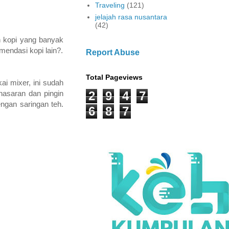
Traveling
(121)
jelajah rasa nusantara
(42)
n kopi yang banyak
endasi kopi lain?.
Report Abuse
Total Pageviews
ai mixer, ini sudah
2
9
4
7
nasaran dan pingin
ngan saringan teh.
6
8
7