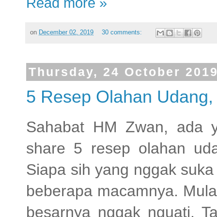
Read more »
on
December 02, 2019
30 comments:
Thursday, 24 October 201
5 Resep Olahan Udang,
Sahabat HM Zwan, ada y
share 5 resep olahan ud
Siapa sih yang nggak suka
beberapa macamnya. Mulai 
besarnya nggak nguati. Ta