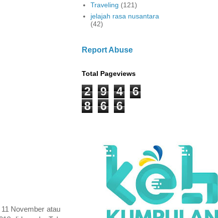
Traveling
(121)
jelajah rasa nusantara
(42)
Report Abuse
Total Pageviews
2
9
4
6
8
6
6
ne 11 November atau