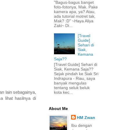
"Bagus-bagus banget
foto-fotonya, Mak. Pake
kamera apa, ya? Atau,
ada tutorial motret tak,
Mak? :D" ~Haya Aliya
Zaki~ Di...
[Travel
Guide]
Sehari di
Siak,
Kemana
Saja??
[Travel Guide] Sehari di
Siak, Kemana Saja??
Sejak pindah ke Siak Sri
Indrapura - Riau, saya
banyak mengulas
tentang seluk beluk
n lain sebagainya,
kota kec...
lihat hasilnya di
About Me
HM Zwan
Ibu dengan