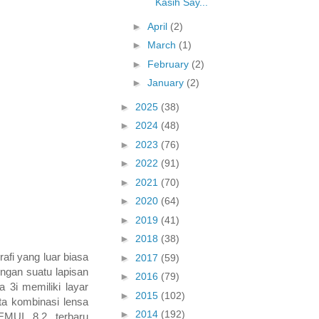
Kasih Say...
►
April
(2)
►
March
(1)
►
February
(2)
►
January
(2)
►
2025
(38)
►
2024
(48)
►
2023
(76)
►
2022
(91)
►
2021
(70)
►
2020
(64)
►
2019
(41)
►
2018
(38)
afi yang luar biasa
►
2017
(59)
engan suatu lapisan
►
2016
(79)
 3i memiliki layar
►
2015
(102)
ta kombinasi lensa
►
2014
(192)
MUI 8.2 terbaru