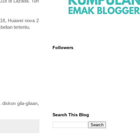
2018 di Lazada. Tuh
018, Huawei nova 2
elian tertentu.
Followers
iskon gila-gilaan,
Search This Blog