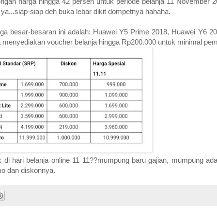
otongan harga hingga 42 persen untuk periode belanja 11 November 
ya...siap-siap deh buka lebar dikit dompetnya hahaha.
rga besar-besaran ini adalah: Huawei Y5 Prime 2018, Huawei Y6 2
a menyediakan voucher belanja hingga Rp200.000 untuk minimal pemb
 di hari belanja online 11 11??mumpung baru gajian, mumpung ada d
o dan diskonnya.