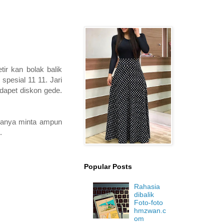
ir kan bolak balik
spesial 11 11. Jari
 dapet diskon gede.
arganya minta ampun
.
Popular Posts
Rahasia
dibalik
Foto-foto
hmzwan.c
om