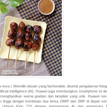
 nova i. Memiliki desain yang fashionable, disertai pengalaman fotogr
tificial intelligence (AI). Huawei juga membungkus smartphone ini d
 menghasilkan warna gradasi dan tampilan yang unik. Huawei nova
usi tinggi dengan kombinasi dua lensa 24MP dan 2MP di depan ser
 chipset Kirin 710 dengan kemampuan AI dan antarmuka E