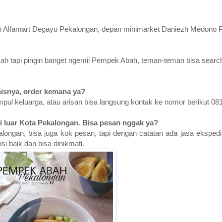
an Alfamart Degayu Pekalongan, depan minimarket Daniezh Medono 
h tapi pingin banget ngemil Pempek Abah, teman-teman bisa search
nisnya, order kemana ya?
ul keluarga, atau arisan bisa langsung kontak ke nomor berikut 08
i luar Kota Pekalongan. Bisa pesan nggak ya?
alongan, bisa juga kok pesan, tapi dengan catatan ada jasa eksped
i baik dan bisa dinikmati.