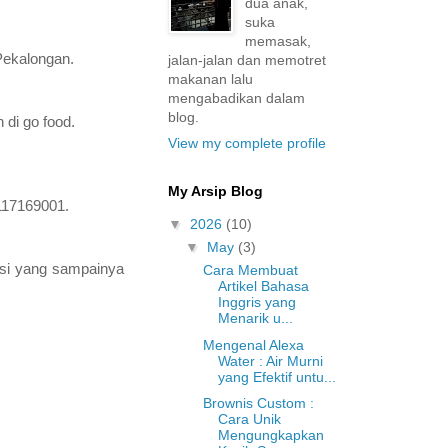
dua anak,
suka
memasak,
Pekalongan.
jalan-jalan dan memotret
makanan lalu
mengabadikan dalam
blog.
 di go food.
View my complete profile
My Arsip Blog
117169001.
▼
2026
(10)
▼
May
(3)
isi yang sampainya
Cara Membuat
Artikel Bahasa
Inggris yang
Menarik u...
Mengenal Alexa
Water : Air Murni
yang Efektif untu...
Brownis Custom :
Cara Unik
Mengungkapkan