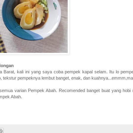
longan
arat, kali ini yang saya coba pempek kapal selam. Itu lo pemp
incip, tekstur pempeknya lembut banget, enak, dan kuahnya...emmm,m
n semua varian Pempek Abah. Recomended banget buat yang hobi 
empek Abah.