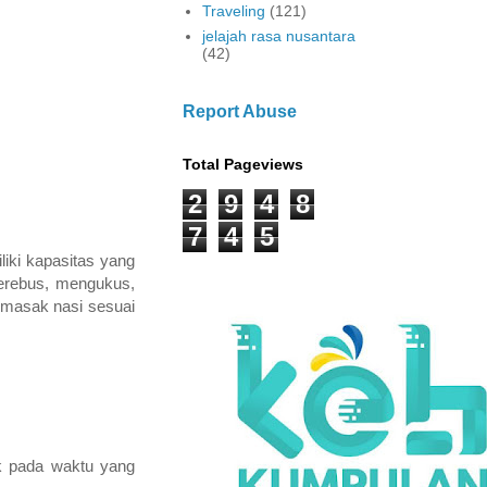
Traveling
(121)
jelajah rasa nusantara
(42)
Report Abuse
Total Pageviews
2
9
4
8
7
4
5
liki kapasitas yang
merebus, mengukus,
emasak nasi sesuai
k pada waktu yang