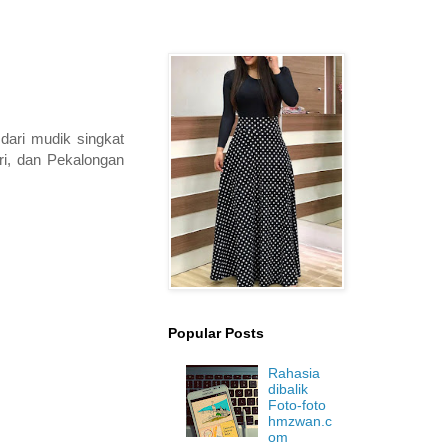
dari mudik singkat
ri, dan Pekalongan
Popular Posts
Rahasia
dibalik
Foto-foto
hmzwan.c
om