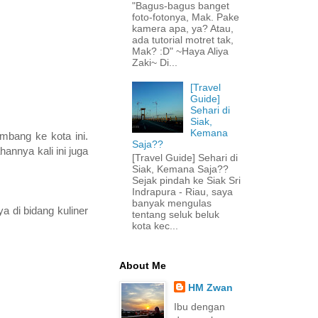
"Bagus-bagus banget
foto-fotonya, Mak. Pake
kamera apa, ya? Atau,
ada tutorial motret tak,
Mak? :D" ~Haya Aliya
Zaki~ Di...
[Travel
Guide]
Sehari di
Siak,
Kemana
mbang ke kota ini.
Saja??
annya kali ini juga
[Travel Guide] Sehari di
Siak, Kemana Saja??
Sejak pindah ke Siak Sri
Indrapura - Riau, saya
banyak mengulas
a di bidang kuliner
tentang seluk beluk
kota kec...
About Me
HM Zwan
Ibu dengan