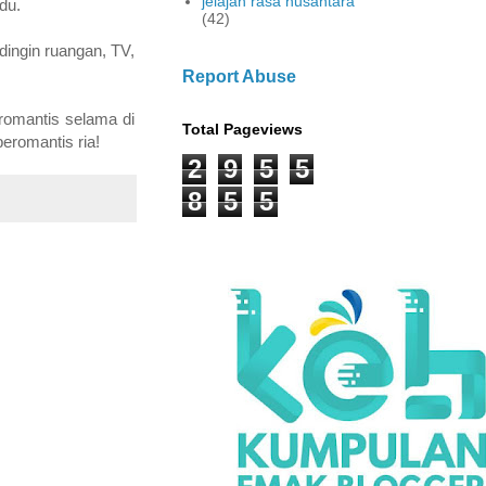
jelajah rasa nusantara
du.
(42)
dingin ruangan, TV,
Report Abuse
omantis selama di
Total Pageviews
eromantis ria!
2
9
5
5
8
5
5