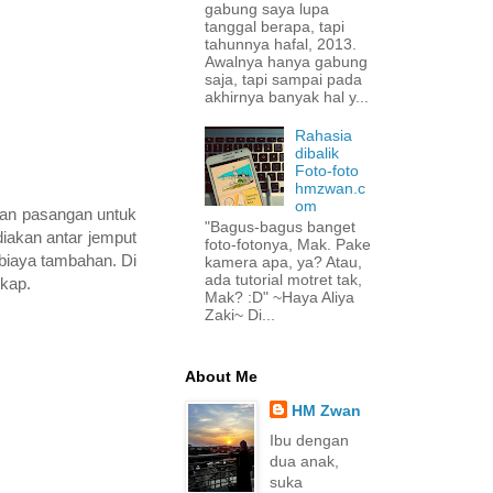
gabung saya lupa
tanggal berapa, tapi
tahunnya hafal, 2013.
Awalnya hanya gabung
saja, tapi sampai pada
akhirnya banyak hal y...
Rahasia
dibalik
Foto-foto
hmzwan.c
om
 dan pasangan untuk
"Bagus-bagus banget
diakan antar jemput
foto-fotonya, Mak. Pake
 biaya tambahan. Di
kamera apa, ya? Atau,
ada tutorial motret tak,
gkap.
Mak? :D" ~Haya Aliya
Zaki~ Di...
About Me
HM Zwan
Ibu dengan
dua anak,
suka