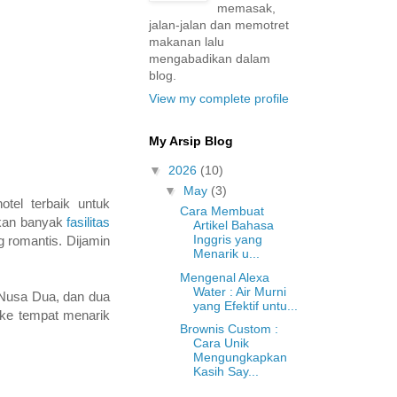
memasak,
jalan-jalan dan memotret
makanan lalu
mengabadikan dalam
blog.
View my complete profile
My Arsip Blog
▼
2026
(10)
▼
May
(3)
tel terbaik untuk
Cara Membuat
rkan banyak
fasilitas
Artikel Bahasa
Inggris yang
 romantis. Dijamin
Menarik u...
Mengenal Alexa
Water : Air Murni
 Nusa Dua, dan dua
yang Efektif untu...
 ke tempat menarik
Brownis Custom :
Cara Unik
Mengungkapkan
Kasih Say...