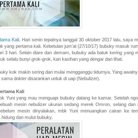
tama Kali
. Hari senin tepatnya tanggal 30 oktober 2017 lalu, saya m
uk yang pertama kali. Kebetulan jum'at (27/10/17) bubuky masuk ru
ri 3 hari. Selain diare dan demam, bubuky ada batuk kering yang 
uk selalu bunyi grok-grok, kan kasihan yang dengar dan lihat.
bubuky kok makin sering dan mulai mengganggu tidurnya. Yang awaln
a sama dokter disarankan untuk di uap (Nebulizer).
ertama Kali
 mbk Yuni yang mau menguapi bubuky datang ke kamar. Setelah ngo
Sebuah mesin nebulizer ukuran sedang merek Omron, selang dan 
 Sebelum mesin dinyalakan, mbk Yuni menuangkan cairan ke te
hidung dan mulut bubuky.