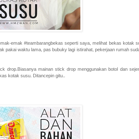
emak-emak #teambarangbekas seperti saya, melihat bekas kotak 
ak pakai waktu lama, pas bubuky lagi istirahat, pekerjaan rumah su
tick drop.Biasanya mainan stick drop menggunakan botol dan sejeni
kas kotak susu. Ditancepin gitu..