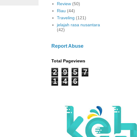
Review
(50)
Riau
(44)
Traveling
(121)
jelajah rasa nusantara
(42)
Report Abuse
Total Pageviews
2
9
5
7
1
4
6