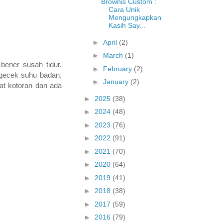
Brownis Custom :
Cara Unik
Mengungkapkan
Kasih Say...
►
April
(2)
►
March
(1)
bener susah tidur.
►
February
(2)
ngecek suhu badan,
►
January
(2)
wat kotoran dan ada
►
2025
(38)
►
2024
(48)
►
2023
(76)
►
2022
(91)
►
2021
(70)
►
2020
(64)
►
2019
(41)
►
2018
(38)
►
2017
(59)
►
2016
(79)