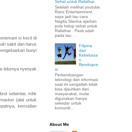
Sehat untuk Rafathar
Setelah melihat youtube
Rans Entertainment,
saya jadi tau cara
Nagita Slavina ajarkan
pola hidup sehat untuk
Rafathar . Pasti udah
pada tau ...
enemani si kecil di
mah sakit dan harus
Filipina
mengeluarkan bunyi
dan
Kebebasa
n
Berekspre
ya tidurnya nyenyak
si
Perkembangan
teknologi dan informasi
saat ini sangatlah tidak
bisa djauhkan dari
brol sebentar, mbk
masyarakat, mulai
digunakan hanya
masker (alat untuk
sekedar untuk
mpatnya, kemudian
komunik...
About Me