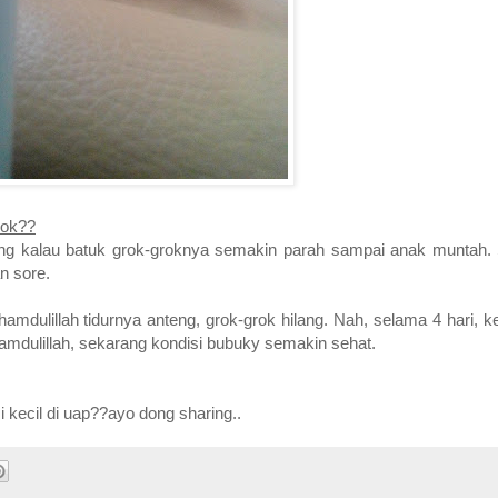
dok??
lang kalau batuk grok-groknya semakin parah sampai anak muntah. S
an sore.
lhamdulillah tidurnya anteng, grok-grok hilang. Nah, selama 4 hari, k
lhamdulillah, sekarang kondisi bubuky semakin sehat.
ecil di uap??ayo dong sharing..