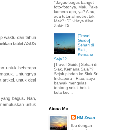
"Bagus-bagus banget
foto-fotonya, Mak. Pake
kamera apa, ya? Atau,
ada tutorial motret tak,
Mak? :D" ~Haya Aliya
Zaki~ Di...
[Travel
p waktu dari tahun
Guide]
 belikan tablet ASUS
Sehari di
Siak,
Kemana
Saja??
[Travel Guide] Sehari di
lan untuk beberapa
Siak, Kemana Saja??
Sejak pindah ke Siak Sri
il masuk. Untungnya
Indrapura - Riau, saya
artikel, untuk deal
banyak mengulas
tentang seluk beluk
kota kec...
 yang bagus. Nah,
a memutuskan untuk
About Me
HM Zwan
Ibu dengan