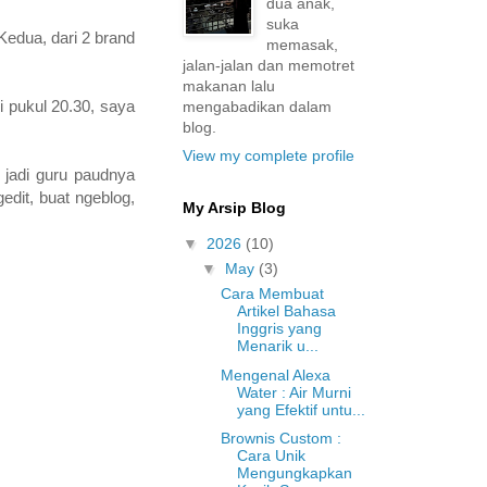
dua anak,
suka
edua, dari 2 brand
memasak,
jalan-jalan dan memotret
makanan lalu
i pukul 20.30, saya
mengabadikan dalam
blog.
View my complete profile
 jadi guru paudnya
edit, buat ngeblog,
My Arsip Blog
▼
2026
(10)
▼
May
(3)
Cara Membuat
Artikel Bahasa
Inggris yang
Menarik u...
Mengenal Alexa
Water : Air Murni
yang Efektif untu...
Brownis Custom :
Cara Unik
Mengungkapkan