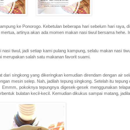
kampung ke Ponorogo. Kebetulan beberapa hari sebelum hari raya, d
ah mertua, artinya akan ada momen makan nasi tiwul bersama hehe. 
 nasi tiwul, jadi setiap kami pulang kampung, selalu makan nasi t
ni merupakan salah satu makanan favorit suami.
uat dari singkong yang dikeringkan kemudian direndam dengan air sel
dengan mesin selep. Nah, jadilah tepung singkong. Setelah itu tepung 
aha.... Emmm, pokoknya tepungnya digesek-gesek menggunakan telap
bentuk bulatan kecil-kecil. Kemudian dikukus sampai matang, jadil