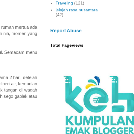
Traveling
(121)
jelajah rasa nusantara
(42)
i rumah mertua ada
Report Abuse
Ini nih, momen yang
Total Pageviews
iwul. Semacam menu
ama 2 hari, setelah
diberi air, kemudian
ak tangan di wadah
ah sego gaplek atau