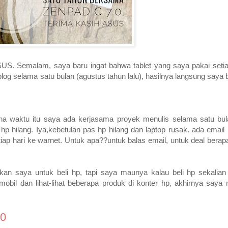
S. Semalam, saya baru ingat bahwa tablet yang saya pakai setia
geblog selama satu bulan (agustus tahun lalu), hasilnya langsung saya
ena waktu itu saya ada kerjasama proyek menulis selama satu bu
 hp hilang. Iya,kebetulan pas hp hilang dan laptop rusak. ada ema
ap hari ke warnet. Untuk apa??untuk balas email, untuk deal berapa 
n saya untuk beli hp, tapi saya maunya kalau beli hp sekalian
mobil dan lihat-lihat beberapa produk di konter hp, akhirnya say
.0