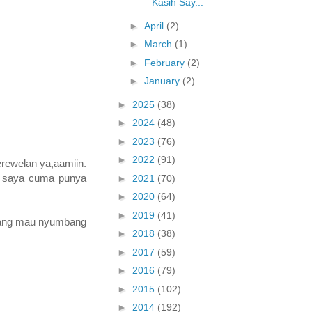
Kasih Say...
►
April
(2)
►
March
(1)
►
February
(2)
►
January
(2)
►
2025
(38)
►
2024
(48)
►
2023
(76)
►
2022
(91)
erewelan ya,aamiin.
ni saya cuma punya
►
2021
(70)
►
2020
(64)
►
2019
(41)
 yang mau nyumbang
►
2018
(38)
►
2017
(59)
►
2016
(79)
►
2015
(102)
►
2014
(192)