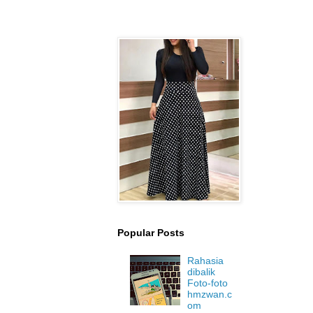
Popular Posts
Rahasia
dibalik
Foto-foto
hmzwan.c
om