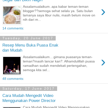
›
Assalamualaikum..apa kabar teman-teman
blogger??semoga sehat selalu ya. Satu bulan
lamanya saya libur nulis, masih belum move on
nih dari m...
14 comments:
Tuesday, 20 June 2017
Resep Menu Buka Puasa Enak
dan Mudah
›
Assalamualaikum....gimana puasanya teman-
teman?masih lancar kan?. Alhamdulillah puasa
ramadhan sudah mendekati pertengahan,
semoga kita sel...
48 comments:
Saturday, 17 June 2017
Cara Mudah Mengedit Video
Menggunakan Power Director
Cara Mudah Mengedit Video Menggunakan