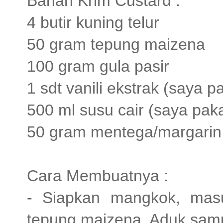
Bahan Krim Custard :
4 butir kuning telur
50 gram tepung maizena
100 gram gula pasir
1 sdt vanili ekstrak (saya p
500 ml susu cair (saya pakai
50 gram mentega/margarin 
Cara Membuatnya :
- Siapkan mangkok, masu
tepung maizena. Aduk sam