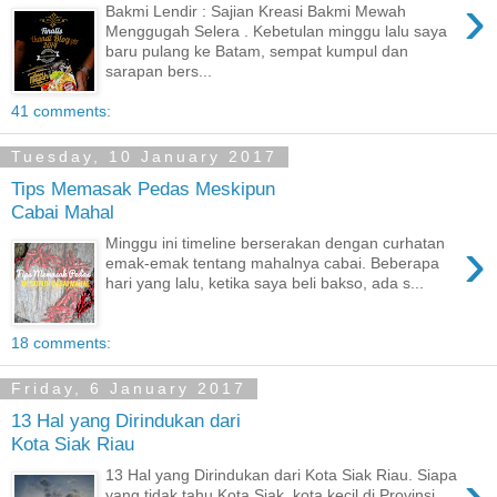
›
Bakmi Lendir : Sajian Kreasi Bakmi Mewah
Menggugah Selera . Kebetulan minggu lalu saya
baru pulang ke Batam, sempat kumpul dan
sarapan bers...
41 comments:
Tuesday, 10 January 2017
Tips Memasak Pedas Meskipun
Cabai Mahal
›
Minggu ini timeline berserakan dengan curhatan
emak-emak tentang mahalnya cabai. Beberapa
hari yang lalu, ketika saya beli bakso, ada s...
18 comments:
Friday, 6 January 2017
13 Hal yang Dirindukan dari
Kota Siak Riau
›
13 Hal yang Dirindukan dari Kota Siak Riau. Siapa
yang tidak tahu Kota Siak, kota kecil di Provinsi