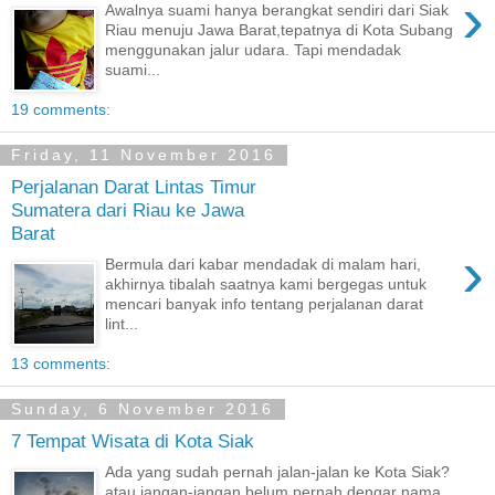
›
Awalnya suami hanya berangkat sendiri dari Siak
Riau menuju Jawa Barat,tepatnya di Kota Subang
menggunakan jalur udara. Tapi mendadak
suami...
19 comments:
Friday, 11 November 2016
Perjalanan Darat Lintas Timur
Sumatera dari Riau ke Jawa
Barat
›
Bermula dari kabar mendadak di malam hari,
akhirnya tibalah saatnya kami bergegas untuk
mencari banyak info tentang perjalanan darat
lint...
13 comments:
Sunday, 6 November 2016
7 Tempat Wisata di Kota Siak
Ada yang sudah pernah jalan-jalan ke Kota Siak?
atau jangan-jangan belum pernah dengar nama