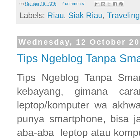
on
October 16, 2016
2 comments:
Labels:
Riau
,
Siak Riau
,
Traveling
Wednesday, 12 October 2
Tips Ngeblog Tanpa Sma
Tips Ngeblog Tanpa Sma
kebayang, gimana cara
leptop/komputer wa akhwat
punya smartphone, bisa j
aba-aba leptop atau kompu