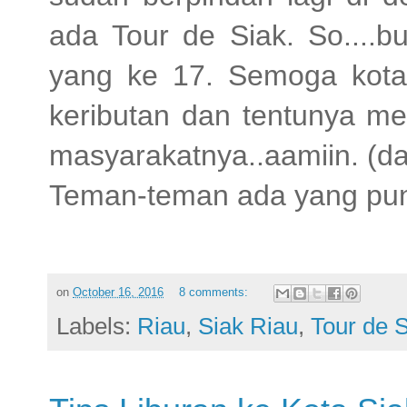
ada Tour de Siak. So....b
yang ke 17. Semoga kotan
keributan dan tentunya me
masyarakatnya..aamiin. (da
Teman-teman ada yang puny
on
October 16, 2016
8 comments:
Labels:
Riau
,
Siak Riau
,
Tour de 