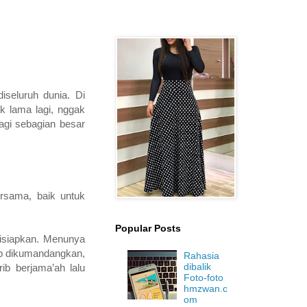
iseluruh dunia. Di
ak lama lagi, nggak
agi sebagian besar
rsama, baik untuk
Popular Posts
isiapkan. Menunya
rib dikumandangkan,
Rahasia
dibalik
ib berjama’ah lalu
Foto-foto
hmzwan.c
om