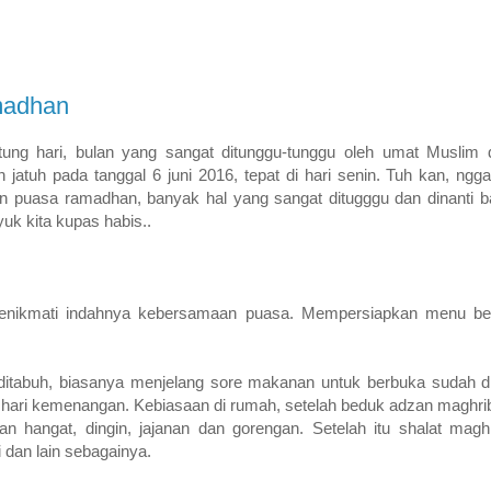
madhan
ung hari, bulan yang sangat ditunggu-tunggu oleh umat Muslim d
n jatuh pada tanggal 6 juni 2016, tepat di hari senin. Tuh kan, ngg
n puasa ramadhan, banyak hal yang sangat ditugggu dan dinanti b
uk kita kupas habis..
menikmati indahnya kebersamaan puasa. Mempersiapkan menu be
itabuh, biasanya menjelang sore makanan untuk berbuka sudah d
rti hari kemenangan. Kebiasaan di rumah, setelah beduk adzan magh
n hangat, dingin, jajanan dan gorengan. Setelah itu shalat maghr
 dan lain sebagainya.