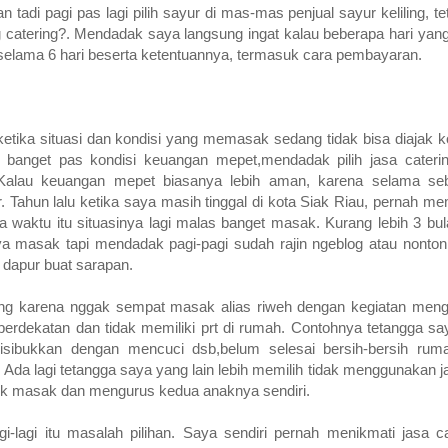
lan tadi pagi pas lagi pilih sayur di mas-mas penjual sayur keliling,
catering?. Mendadak saya langsung ingat kalau beberapa hari yang 
selama 6 hari beserta ketentuannya, termasuk cara pembayaran.
a ketika situasi dan kondisi yang memasak sedang tidak bisa diajak
banget pas kondisi keuangan mepet,mendadak pilih jasa caterin
 Kalau keuangan mepet biasanya lebih aman, karena selama se
 Tahun lalu ketika saya masih tinggal di kota Siak Riau, pernah me
waktu itu situasinya lagi malas banget masak. Kurang lebih 3 bul
ya masak tapi mendadak pagi-pagi sudah rajin ngeblog atau nonton
i dapur buat sarapan.
ring karena nggak sempat masak alias riweh dengan kegiatan meng
berdekatan dan tidak memiliki prt di rumah. Contohnya tetangga sa
isibukkan dengan mencuci dsb,belum selesai bersih-bersih ru
da lagi tetangga saya yang lain lebih memilih tidak menggunakan j
uk masak dan mengurus kedua anaknya sendiri.
agi-lagi itu masalah pilihan. Saya sendiri pernah menikmati jasa 