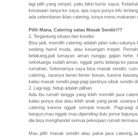
lagi pilih yang simpel, yaitu bikin tumis sayur. Kebetu
kesanaan tanya ke saya, apa saya punya info tentang 
ada selembaran iklan catering, isinya menu makanan 
Pilih Mana, Catering satau Masak Sendiri??
1. Tergantung situasi dan kondisi
Bisa jadi, memilih catering adalah jalan satu-satuny
sedang hamil muda, atau keuangan mepet. Pernah 
belakang,jadi lumayan aman nunggu gajian hehe.
sekeluarga sudah aman, nggak perlu belanja ke pasar.
rumahan. Sebenarnya saya bisa masak sendiri, cuma 
catering, rasanya bener-bener bosan, karena biasan
kalau masak sendiri,pagi-pagi pastinya sibuk sendiri d
2. Lagi-lagi, hidup adalah pilihan
Ada ibu rumah tangga yang lebih memilih jasa cate
kalau punya dua atau lebih anak yang jarak usianya 
catering karena nggak sempat masak. Pagi-pagi d
bangun,mau nggak mau dipending dulu jemur bajunya. A
dia bisa menghandel semua pekerjaan rumah termas
Mau pilih masak sendiri atau pakai jasa catering..l