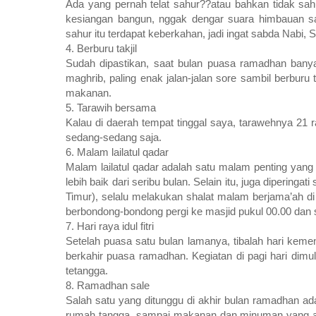
Ada yang pernah telat sahur??atau bahkan tidak sa
kesiangan bangun, nggak dengar suara himbauan sa
sahur itu terdapat keberkahan, jadi ingat sabda Nabi,
4. Berburu takjil
Sudah dipastikan, saat bulan puasa ramadhan bany
maghrib, paling enak jalan-jalan sore sambil berburu 
makanan.
5. Tarawih bersama
Kalau di daerah tempat tinggal saya, tarawehnya 21 r
sedang-sedang saja.
6. Malam lailatul qadar
Malam lailatul qadar adalah satu malam penting yan
lebih baik dari seribu bulan. Selain itu, juga diperin
Timur), selalu melakukan shalat malam berjama’ah di
berbondong-bondong pergi ke masjid pukul 00.00 dan s
7. Hari raya idul fitri
Setelah puasa satu bulan lamanya, tibalah hari kemena
berkahir puasa ramadhan. Kegiatan di pagi hari dimula
tetangga.
8. Ramadhan sale
Salah satu yang ditunggu di akhir bulan ramadhan adal
rumah tangga, sampai makanan dan minuman yang aka