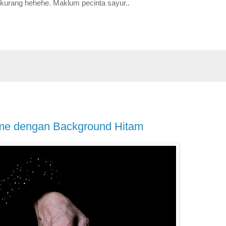
r kurang hehehe. Maklum pecinta sayur..
ame dengan Background Hitam