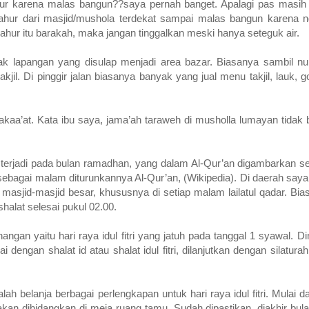
hur karena malas bangun??saya pernah banget. Apalagi pas masih 
hur dari masjid/mushola terdekat sampai malas bangun karena ng
 Sahur itu barakah, maka jangan tinggalkan meski hanya seteguk air.
ak lapangan yang disulap menjadi area bazar. Biasanya sambil n
takjil. Di pinggir jalan biasanya banyak yang jual menu takjil, lauk,
akaa’at. Kata ibu saya, jama’ah taraweh di musholla lumayan tidak 
g terjadi pada bulan ramadhan, yang dalam Al-Qur’an digambarkan 
gati sebagai malam diturunkannya Al-Qur’an, (Wikipedia). Di daerah sa
 masjid-masjid besar, khususnya di setiap malam lailatul qadar. B
halat selesai pukul 02.00.
ngan yaitu hari raya idul fitri yang jatuh pada tanggal 1 syawal. Di
i dengan shalat id atau shalat idul fitri, dilanjutkan dengan silatur
ah belanja berbagai perlengkapan untuk hari raya idul fitri. Mulai da
n dihidangkan di meja ruang tamu. Sudah dipastikan, diakhir bul