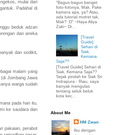
ngekos, mulai dari
"Bagus-bagus banget
foto-fotonya, Mak. Pake
antuk. Padahal di
kamera apa, ya? Atau,
ada tutorial motret tak,
Mak? :D" ~Haya Aliya
Zaki~ Di...
unggu beduk adzan
 gorengan dan aneka
[Travel
Guide]
Sehari di
Siak,
banyak dan sedikit,
Kemana
Saja??
[Travel Guide] Sehari di
sebagai malam yang
Siak, Kemana Saja??
Sejak pindah ke Siak Sri
ya (di Jombang Jawa
Indrapura - Riau, saya
iasanya warga sudah
banyak mengulas
tentang seluk beluk
kota kec...
mana pada hari itu,
ahmi ke saudara dan
About Me
HM Zwan
ri pakaian, perabot
Ibu dengan
an ramadhan pasar,