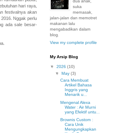
dua anak,
ebutuhan hari raya,
suka
n festivalnya akan
memasak,
jalan-jalan dan memotret
i 2016. Nggak perlu
makanan lalu
ng ada sale besar-
mengabadikan dalam
blog.
View my complete profile
ba.
My Arsip Blog
▼
2026
(10)
▼
May
(3)
Cara Membuat
Artikel Bahasa
Inggris yang
Menarik u...
Mengenal Alexa
Water : Air Murni
yang Efektif untu...
Brownis Custom :
Cara Unik
Mengungkapkan