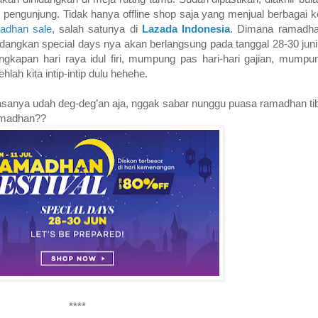
 pengunjung. Tidak hanya offline shop saja yang menjual berbagai k
adhan sale
, salah satunya di
Lazada Indonesia
. Dimana ramadha
 sedangkan special days nya akan berlangsung pada tanggal 28-30 jun
kapan hari raya idul firi, mumpung pas hari-hari gajian, mumpu
lah kita intip-intip dulu hehehe.
rasanya udah deg-deg’an aja, nggak sabar nunggu puasa ramadhan ti
amadhan??
****