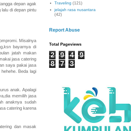
Traveling
(121)
 tetangga depan agak
lalu di depan pintu
jelajah rasa nusantara
(42)
Report Abuse
 kompromi. Misalnya
Total Pageviews
g,ksn bayarnya di
bulan jatah makan
2
9
4
9
makai jasa catering
8
7
3
an saya pakai jasa
 hehehe. Beda lagi
urus anak. Apalagi
ya,dia memilih jasa
mah anaknya sudah
asa catering karena
catering dan masak