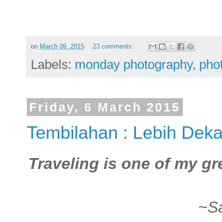
on
March 09, 2015
23 comments:
Labels:
monday photography
,
pho
Friday, 6 March 2015
Tembilahan : Lebih Dek
Traveling is one of my gr
~Sa