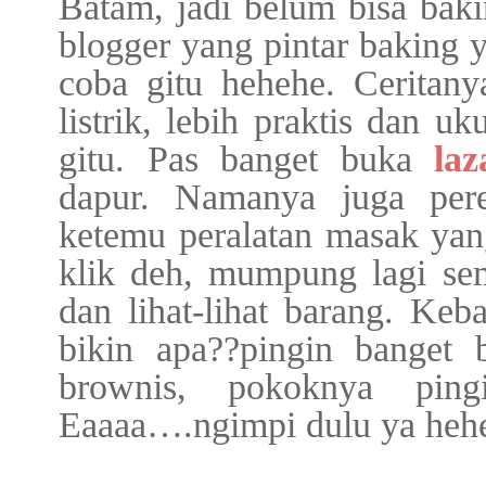
Batam, jadi belum bisa bak
blogger yang pintar baking y
coba gitu hehehe. Ceritan
listrik, lebih praktis dan uk
gitu. Pas banget buka
laz
dapur. Namanya juga per
ketemu peralatan masak yan
klik deh, mumpung lagi sem
dan lihat-lihat barang. Ke
bikin apa??pingin banget 
brownis, pokoknya ping
Eaaaa….ngimpi dulu ya heh