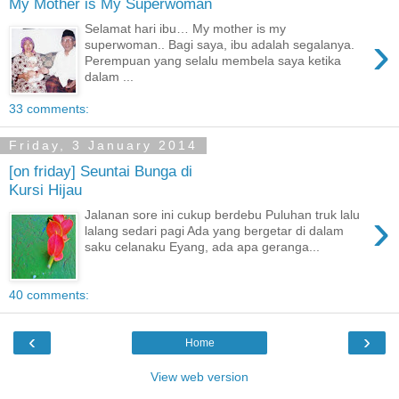
My Mother is My Superwoman
Selamat hari ibu… My mother is my
›
superwoman.. Bagi saya, ibu adalah segalanya.
Perempuan yang selalu membela saya ketika
dalam ...
33 comments:
Friday, 3 January 2014
[on friday] Seuntai Bunga di
Kursi Hijau
›
Jalanan sore ini cukup berdebu Puluhan truk lalu
lalang sedari pagi Ada yang bergetar di dalam
saku celanaku Eyang, ada apa geranga...
40 comments:
‹
›
Home
View web version