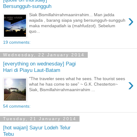
Bersungguh-sungguh
›
Siak Bismillahirrahmaanirrahim... Man jadda
wajada , barang siapa yang bersungguh-sungguh
maka mendapatlah ia (mahfudzot). Sebelum
quo...
19 comments:
Wednesday, 22 January 2014
[everything on wednesday] Pagi
Hari di Piayu Laut-Batam
›
"The traveler sees what he sees. The tourist sees
what he has come to see” ~ G.K. Chesterton~
Siak, Bismillahirrahmaanirrahim ...
54 comments:
Tuesday, 21 January 2014
[hot wajan] Sayur Lodeh Telur
Tebu