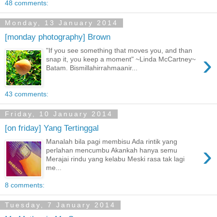
48 comments:
Monday, 13 January 2014
[monday photography] Brown
"If you see something that moves you, and than
›
snap it, you keep a moment" ~Linda McCartney~
Batam. Bismillahirrahmaanir...
43 comments:
Friday, 10 January 2014
[on friday] Yang Tertinggal
Manalah bila pagi membisu Ada rintik yang
›
perlahan mencumbu Akankah hanya semu
Merajai rindu yang kelabu Meski rasa tak lagi
me...
8 comments:
Tuesday, 7 January 2014