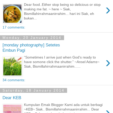
›
Dear food..Either stop being so delicious or stop
making me fat. ~ here ~ Siak,
Bismillahirrahmaanirrahim... hari ini Siak, eh
bukan...
17 comments:
Monday, 20 January 2014
[monday photography] Setetes
Embun Pagi
›
“Sometimes I arrive just when God's ready to
have somone click the shutter.” ~Ansel Adams~
Siak, Bismillahirrahmaanirrahim......
34 comments:
Saturday, 18 January 2014
Dear KEB
Kumpulan Emak Blogger Kami ada untuk berbagi
›
~KEB~ Siak.. Bismillahirrahmaanirrahim... Dear