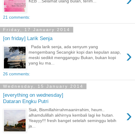
KEB ...Selamat ulang bulan, terim...
21 comments:
Friday, 17 January 2014
[on friday] Larik Senja
Pada larik senja, ada senyum yang
›
mengembang Secangkir kopi dan kepulan asap,
meski sedikit mengganggu Bukan, bukan kopi
yang ku ma...
26 comments:
Wednesday, 15 January 2014
[everything on wednesday]
Dataran Engku Putri
›
Siak, Bismillahirrahmaanirrahim, heum..
alhamdulillah akhirnya kembali lagi ke hutan.
Yeayyy!!! fresh banget setelah seminggu lebih
ja...