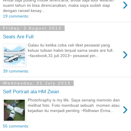
›
Andai saja pulang mudik terencana, andai saja libur lebaran
suami tahun ini bisa direncanakan, maka saya sudah siap
dengan ransel kesay...
19 comments:
Friday, 2 August 2013
Seats Are Full
Galau itu ketika coba cek tiket pesawat yang
›
keluar tulisan habis terjual sama seats are full..
~facebook,31 juli 2013~ pesawat pin...
39 comments:
Wednesday, 31 July 2013
Self Portrait ala HM Zwan
Photohraphy is my life. Saya senang memoto dan
›
melihat foto. Foto membuat sebuah momen atau
kejadian itu menjadi penting ~Ridhwan Erma...
55 comments: