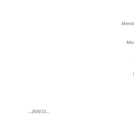
Membu
Mes
...26/8/13...