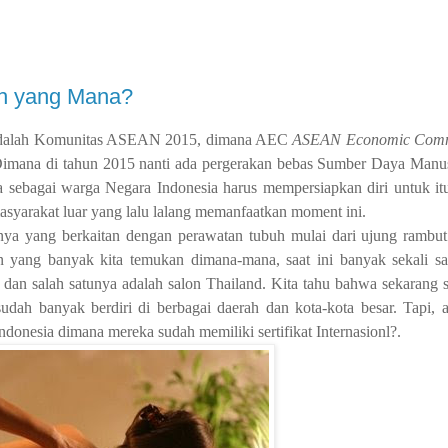
lih yang Mana?
dalah Komunitas ASEAN 2015, dimana AEC
ASEAN Economic Com
imana di tahun 2015 nanti ada pergerakan bebas Sumber Daya Manusi
a sebagai warga Negara Indonesia harus mempersiapkan diri untuk it
yarakat luar yang lalu lalang memanfaatkan moment ini.
tunya yang berkaitan dengan perawatan tubuh mulai dari ujung rambu
on yang banyak kita temukan dimana-mana, saat ini banyak sekali sa
l, dan salah satunya adalah salon Thailand. Kita tahu bahwa sekarang 
dah banyak berdiri di berbagai daerah dan kota-kota besar. Tapi, 
ndonesia dimana mereka sudah memiliki sertifikat Internasionl?.