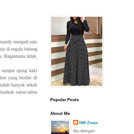
munity
menjadi satu
a di segala bidang
u, Bagaimana tidak,
t sampai ujung kaki
lon yang berdiri di
sudah banyak sekali
akankah salon-salon
Popular Posts
About Me
HM Zwan
Ibu dengan