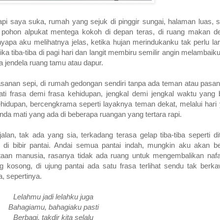
api saya suka, rumah yang sejuk di pinggir sungai, halaman luas,
u pohon alpukat mentega kokoh di depan teras, di ruang makan d
nyapa aku melihatnya jelas, ketika hujan merindukanku tak perlu la
 tiba-tiba di pagi hari dan langit membiru semilir angin melambaik
jendela ruang tamu atau dapur.
sanan sepi, di rumah gedongan sendiri tanpa ada teman atau pasa
ti frasa demi frasa kehidupan, jengkal demi jengkal waktu yang be
idupan, bercengkrama seperti layaknya teman dekat, melalui hari
nda mati yang ada di beberapa ruangan yang tertara rapi.
lan, tak ada yang sia, terkadang terasa gelap tiba-tiba seperti d
 di bibir pantai. Andai semua pantai indah, mungkin aku akan ber
 jutaan manusia, rasanya tidak ada ruang untuk mengembalikan nafa
yang kosong, di ujung pantai ada satu frasa terlihat sendu tak ber
, sepertinya.
Lelahmu jadi lelahku juga
Bahagiamu, bahagiaku pasti
Berbagi, takdir kita selalu