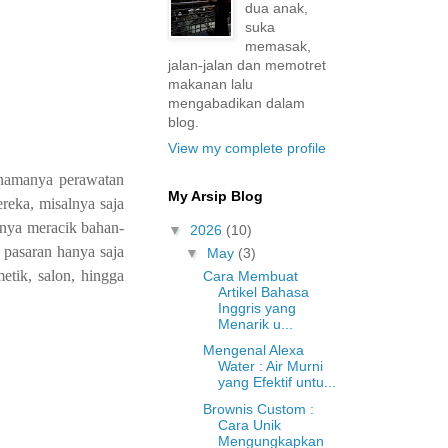
dua anak,
suka
memasak,
jalan-jalan dan memotret
makanan lalu
mengabadikan dalam
blog.
View my complete profile
 namanya perawatan
My Arsip Blog
reka, misalnya saja
anya meracik bahan-
▼
2026
(10)
 pasaran hanya saja
▼
May
(3)
tik, salon, hingga
Cara Membuat
Artikel Bahasa
Inggris yang
Menarik u...
Mengenal Alexa
Water : Air Murni
yang Efektif untu...
Brownis Custom :
Cara Unik
Mengungkapkan