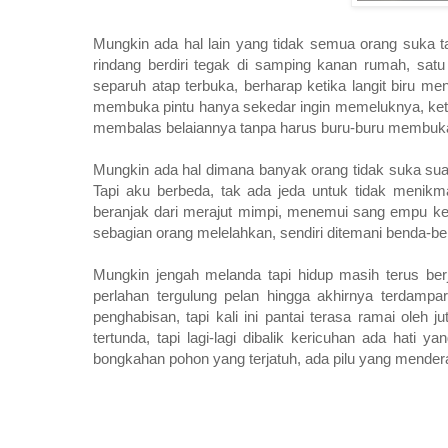
Mungkin ada hal lain yang tidak semua orang suka t
rindang berdiri tegak di samping kanan rumah, sat
separuh atap terbuka, berharap ketika langit biru me
membuka pintu hanya sekedar ingin memeluknya, ketika
membalas belaiannya tanpa harus buru-buru membuka 
Mungkin ada hal dimana banyak orang tidak suka sua
Tapi aku berbeda, tak ada jeda untuk tidak menikma
beranjak dari merajut mimpi, menemui sang empu keh
sebagian orang melelahkan, sendiri ditemani benda-be
Mungkin jengah melanda tapi hidup masih terus berja
perlahan tergulung pelan hingga akhirnya terdampar
penghabisan, tapi kali ini pantai terasa ramai oleh
tertunda, tapi lagi-lagi dibalik kericuhan ada hati 
bongkahan pohon yang terjatuh, ada pilu yang mendera