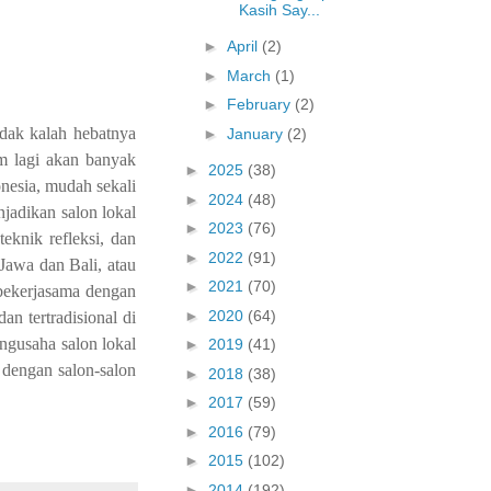
Kasih Say...
►
April
(2)
►
March
(1)
►
February
(2)
idak kalah hebatnya
►
January
(2)
am lagi akan banyak
►
2025
(38)
onesia, mudah sekali
►
2024
(48)
jadikan salon lokal
►
2023
(76)
eknik refleksi, dan
►
2022
(91)
 Jawa dan Bali, atau
►
2021
(70)
bekerjasama dengan
►
2020
(64)
n tertradisional di
ngusaha salon lokal
►
2019
(41)
 dengan salon-salon
►
2018
(38)
►
2017
(59)
►
2016
(79)
►
2015
(102)
►
2014
(192)