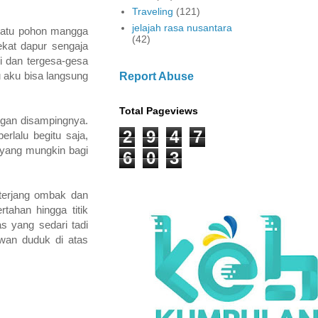
Traveling
(121)
jelajah rasa nusantara
 satu pohon mangga
(42)
ekat dapur sengaja
ri dan tergesa-gesa
u aku bisa langsung
Report Abuse
Total Pageviews
ngan disampingnya.
2
9
4
7
rlalu begitu saja,
 yang mungkin bagi
6
0
3
iterjang ombak dan
tahan hingga titik
s yang sedari tadi
kawan duduk di atas