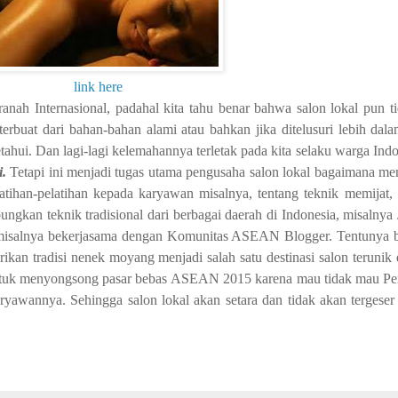
link here
ah Internasional, padahal kita tahu benar bahwa salon lokal pun t
rbuat dari bahan-bahan alami atau bahkan jika ditelusuri lebih dal
tahui. Dan lagi-lagi kelemahannya terletak pada kita selaku warga Ind
i.
Tetapi ini menjadi tugas utama pengusaha salon lokal bagaimana men
tihan-pelatihan kepada karyawan misalnya, tentang teknik memijat, t
ungkan teknik tradisional dari berbagai daerah di Indonesia, misalnya
s, misalnya bekerjasama dengan Komunitas ASEAN Blogger. Tentunya 
an tradisi nenek moyang menjadi salah satu destinasi salon terunik da
 untuk menyongsong pasar bebas ASEAN 2015 karena mau tidak mau Pe
ryawannya. Sehingga salon lokal akan setara dan tidak akan tergeser