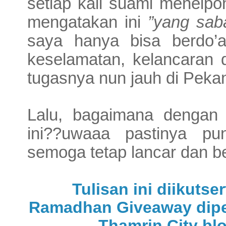
setiap kali suami menelpo
mengatakan ini
”yang sab
saya hanya bisa berdo’
keselamatan, kelancaran
tugasnya nun jauh di Peka
Lalu, bagaimana dengan
ini??uwaaa pastinya pu
semoga tetap lancar dan 
Tulisan ini diikuts
Ramadhan Giveaway dipe
Thamrin City blo