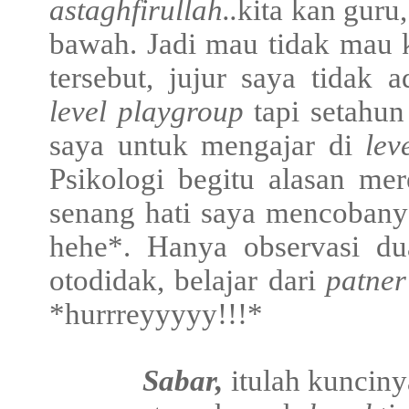
astaghfirullah..
kita kan guru
bawah. Jadi mau tidak mau 
tersebut, jujur saya tidak
level
playgroup
tapi setahu
saya untuk mengajar di
lev
Psikologi begitu alasan mer
senang hati saya mencoban
hehe*. Hanya observasi dua
otodidak, belajar dari
patne
*hurrreyyyyy!!!*
Sabar,
itulah kuncin