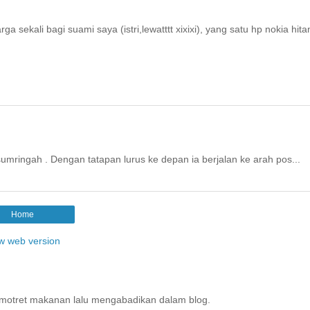
sekali bagi suami saya (istri,lewatttt xixixi), yang satu hp nokia hit
sumringah . Dengan tatapan lurus ke depan ia berjalan ke arah pos...
Home
w web version
motret makanan lalu mengabadikan dalam blog.