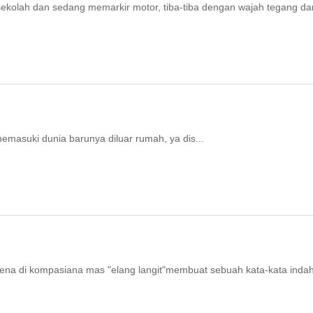
 sekolah dan sedang memarkir motor, tiba-tiba dengan wajah tegang da
 memasuki dunia barunya diluar rumah, ya dis...
 pena di kompasiana mas "elang langit"membuat sebuah kata-kata inda