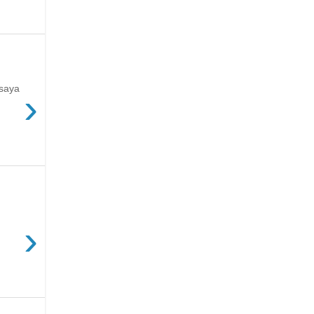
 saya
›
›