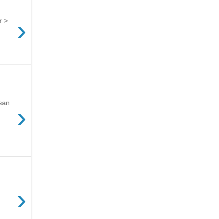
›
r >
san
›
›