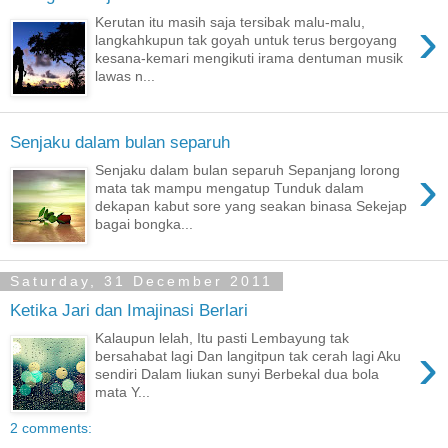
›
Kerutan itu masih saja tersibak malu-malu,
langkahkupun tak goyah untuk terus bergoyang
kesana-kemari mengikuti irama dentuman musik
lawas n...
Senjaku dalam bulan separuh
›
Senjaku dalam bulan separuh Sepanjang lorong
mata tak mampu mengatup Tunduk dalam
dekapan kabut sore yang seakan binasa Sekejap
bagai bongka...
Saturday, 31 December 2011
Ketika Jari dan Imajinasi Berlari
Kalaupun lelah, Itu pasti Lembayung tak
›
bersahabat lagi Dan langitpun tak cerah lagi Aku
sendiri Dalam liukan sunyi Berbekal dua bola
mata Y...
2 comments: