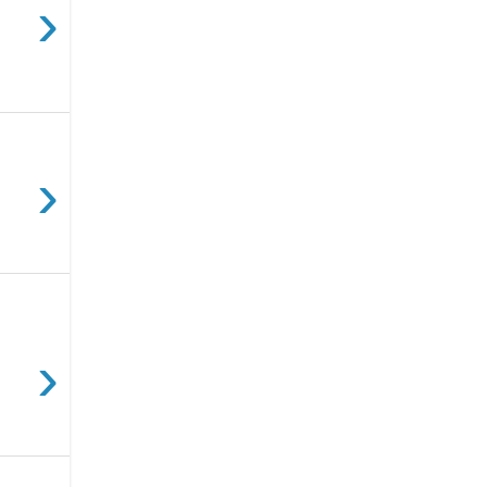
›
-
›
›