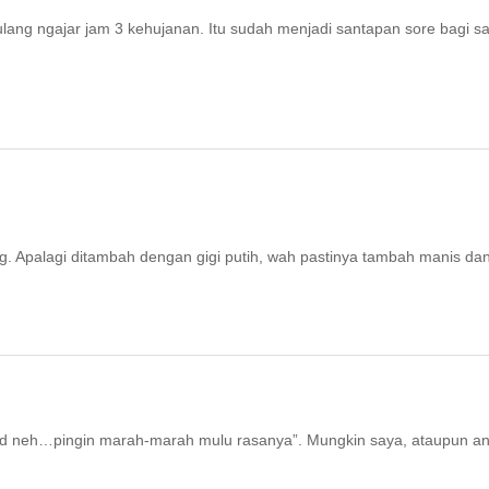
lang ngajar jam 3 kehujanan. Itu sudah menjadi santapan sore bagi s
alagi ditambah dengan gigi putih, wah pastinya tambah manis da
ood neh…pingin marah-marah mulu rasanya”. Mungkin saya, ataupun a