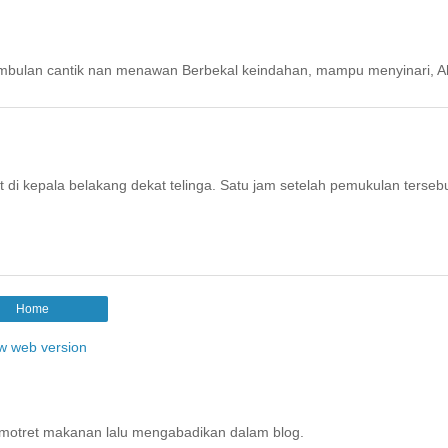
rembulan cantik nan menawan Berbekal keindahan, mampu menyinari, A
at di kepala belakang dekat telinga. Satu jam setelah pemukulan terseb
Home
w web version
motret makanan lalu mengabadikan dalam blog.