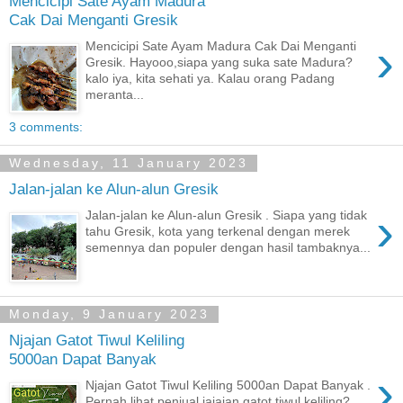
Mencicipi Sate Ayam Madura
Cak Dai Menganti Gresik
›
Mencicipi Sate Ayam Madura Cak Dai Menganti
Gresik. Hayooo,siapa yang suka sate Madura?
kalo iya, kita sehati ya. Kalau orang Padang
meranta...
3 comments:
Wednesday, 11 January 2023
Jalan-jalan ke Alun-alun Gresik
›
Jalan-jalan ke Alun-alun Gresik . Siapa yang tidak
tahu Gresik, kota yang terkenal dengan merek
semennya dan populer dengan hasil tambaknya...
Monday, 9 January 2023
Njajan Gatot Tiwul Keliling
5000an Dapat Banyak
›
Njajan Gatot Tiwul Keliling 5000an Dapat Banyak .
Pernah lihat penjual jajajan gatot tiwul keliling?