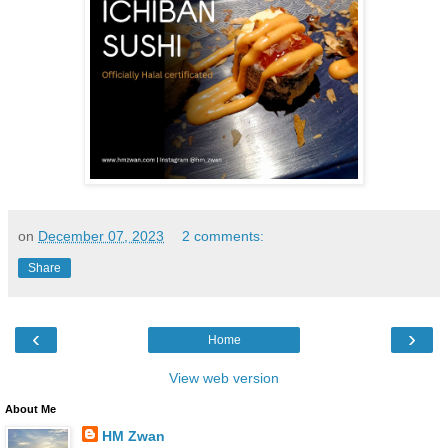
on
December 07, 2023
2 comments:
Share
‹
›
Home
View web version
About Me
HM Zwan