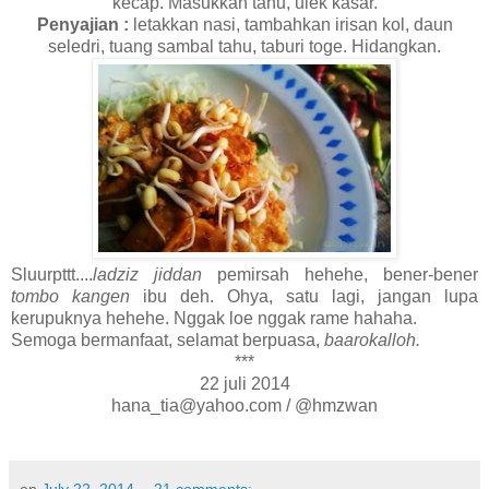
kecap. Masukkan tahu, ulek kasar.
Penyajian :
letakkan nasi, tambahkan irisan kol, daun
seledri, tuang sambal tahu, taburi toge. Hidangkan.
Sluurpttt....
ladziz jiddan
pemirsah hehehe, bener-bener
tombo kangen
ibu deh. Ohya, satu lagi, jangan lupa
kerupuknya hehehe. Nggak loe nggak rame hahaha.
Semoga bermanfaat, selamat berpuasa,
baarokalloh.
***
22 juli 2014
hana_tia@yahoo.com / @hmzwan
on
July 22, 2014
21 comments: