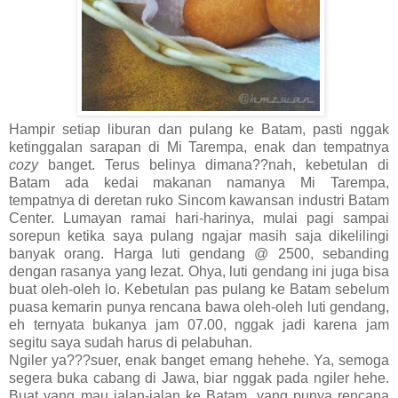
Hampir setiap liburan dan pulang ke Batam, pasti nggak
ketinggalan sarapan di Mi Tarempa, enak dan tempatnya
cozy
banget. Terus belinya dimana??nah, kebetulan di
Batam ada kedai makanan namanya Mi Tarempa,
tempatnya di deretan ruko Sincom kawansan industri Batam
Center. Lumayan ramai hari-harinya, mulai pagi sampai
sorepun ketika saya pulang ngajar masih saja dikelilingi
banyak orang. Harga luti gendang @ 2500, sebanding
dengan rasanya yang lezat. Ohya, luti gendang ini juga bisa
buat oleh-oleh lo. Kebetulan pas pulang ke Batam sebelum
puasa kemarin punya rencana bawa oleh-oleh luti gendang,
eh ternyata bukanya jam 07.00, nggak jadi karena jam
segitu saya sudah harus di pelabuhan.
Ngiler ya???suer, enak banget emang hehehe. Ya, semoga
segera buka cabang di Jawa, biar nggak pada ngiler hehe.
Buat yang mau jalan-jalan ke Batam, yang punya rencana