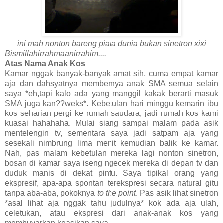
ini mah nonton bareng piala dunia
bukan sinetron
xixi
Bismillahirrahmaanirrahim....
Atas Nama Anak Kos
Kamar nggak banyak-banyak amat sih, cuma empat kamar
aja dan dahsyatnya membernya anak SMA semua selain
saya *eh,tapi kalo ada yang manggil kakak berarti masuk
SMA juga kan??weks*. Kebetulan hari minggu kemarin ibu
kos seharian pergi ke rumah saudara, jadi rumah kos kami
kuasai hahahaha. Mulai siang sampai malam pada asik
mentelengin tv, sementara saya jadi satpam aja yang
sesekali nimbrung lima menit kemudian balik ke kamar.
Nah, pas malam kebetulan mereka lagi nonton sinetron,
bosan di kamar saya iseng ngecek mereka di depan tv dan
duduk manis di dekat pintu. Saya tipikal orang yang
ekspresif, apa-apa spontan terekspresi secara natural gitu
tanpa aba-aba, pokoknya
to the point
. Pas asik lihat sinetron
*asal lihat aja nggak tahu judulnya* kok ada aja ulah,
celetukan, atau ekspresi dari anak-anak kos yang
membuyarkan keasikan saya.