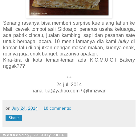
Senang rasanya bisa memberi surprise kue ulang tahun ke
Mail, cewek tomboi asli Sidoarjo, penerus usaha keluarga,
ada pabrik cincau, jualan kambing, sapi dan pesanan sate
untuk berbagai acara. 10 menit lamanya dia kami
bully
di
kamar, lalu dilanjutkan dengan makan-makan, kuenya enak,
rotinya juga enak banget, pizzanya apalagi.
Kira-kira di kota teman-teman ada K.O.M.U.G.I Bakery
nggak???
***
24 juli 2014
hana_tia@yahoo.com / @hmzwan
on
July 24, 2014
18 comments:
Share
Wednesday, 23 July 2014