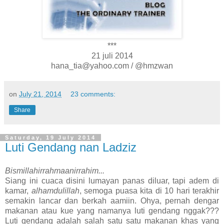
***
21 juli 2014
hana_tia@yahoo.com / @hmzwan
on
July 21, 2014
23 comments:
Share
Saturday, 19 July 2014
Luti Gendang nan Ladziz
Bismillahirrahmaanirrahim...
Siang ini cuaca disini lumayan panas diluar, tapi adem di
kamar,
alhamdulillah
, semoga puasa kita di 10 hari terakhir
semakin lancar dan berkah aamiin. Ohya, pernah dengar
makanan atau kue yang namanya luti gendang nggak???
Luti gendang adalah salah satu satu makanan khas yang