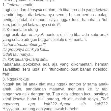
1. Tertawa sendiri
Lagi asik dan
khusyuk
nonton, eh tiba-tiba ada yang ketawa
sendiri, ingat, dia ketawanya sendiri bukan berdua apalagi
bertiga, padahal menurut saya nggak lucu, hahahaha *tuh
kan, jadi inget ketawanya si do'i*.
2. Komentator ulung
Lagi asik dan
khusyuk
nonton, eh tiba-tiba ada satu anak
yang setiap adegan berganti selalu dikomentari.
Hahahaha...rambutnya!!!
Itu groupnya blink ya kak...
Udah tau nanya...
Ih, kok diulang-ulang sih!!!
hahahaha...pokoknya ada aja yang dikomentari, herman
saya!!!tapi seru juga sih *itung-itung buat bahan ngeblog,
#eh*.
3. Nggak fokus
Nggak tau ini anak niat atau nggak nonton tv sama anak-
anak lain, pandangan matanya menjurus ke tv tapi
tangannya asik dengan hp. Tiap ada adegan lucu, pastinya
kami ketawa haha hihi bareng, eh dia malah tanya...
Tadi
ngomong apa kak???...Apaan sih kak???.
Hiyyyaaa....untung ada yang jawab hehehe.