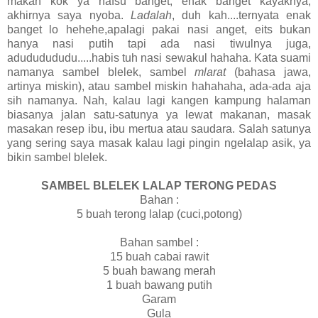
makan kok ya nafsu banget, enak banget kayaknya,
akhirnya saya nyoba.
Ladalah
, duh kah....ternyata enak
banget lo hehehe,apalagi pakai nasi anget, eits bukan
hanya nasi putih tapi ada nasi tiwulnya juga,
adududududu.....habis tuh nasi sewakul hahaha. Kata suami
namanya sambel blelek, sambel
mlarat
(bahasa jawa,
artinya miskin), atau sambel miskin hahahaha, ada-ada aja
sih namanya. Nah, kalau lagi kangen kampung halaman
biasanya jalan satu-satunya ya lewat makanan, masak
masakan resep ibu, ibu mertua atau saudara. Salah satunya
yang sering saya masak kalau lagi pingin ngelalap asik, ya
bikin sambel blelek.
SAMBEL BLELEK LALAP TERONG PEDAS
Bahan :
5 buah terong lalap (cuci,potong)
Bahan sambel :
15 buah cabai rawit
5 buah bawang merah
1 buah bawang putih
Garam
Gula