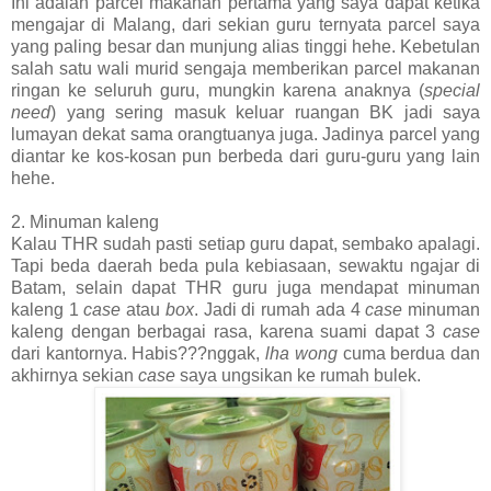
Ini adalah parcel makanan pertama yang saya dapat ketika
mengajar di Malang, dari sekian guru ternyata parcel saya
yang paling besar dan munjung alias tinggi hehe. Kebetulan
salah satu wali murid sengaja memberikan parcel makanan
ringan ke seluruh guru, mungkin karena anaknya (
special
need
) yang sering masuk keluar ruangan BK jadi saya
lumayan dekat sama orangtuanya juga. Jadinya parcel yang
diantar ke kos-kosan pun berbeda dari guru-guru yang lain
hehe.
2. Minuman kaleng
Kalau THR sudah pasti setiap guru dapat, sembako apalagi.
Tapi beda daerah beda pula kebiasaan, sewaktu ngajar di
Batam, selain dapat THR guru juga mendapat minuman
kaleng 1
case
atau
box
. Jadi di rumah ada 4
case
minuman
kaleng dengan berbagai rasa, karena suami dapat 3
case
dari kantornya. Habis???nggak,
lha wong
cuma berdua dan
akhirnya sekian
case
saya ungsikan ke rumah bulek.