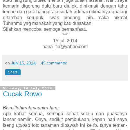
atau langsung diulek mentah juga tidak masalah. Nah, saya
kemarin digoreng dulu baru diulek, dinikmati dengan tahu
tempe dan nasi hangat aja sudah aduhai nikmatnya apalagi
ditambah kerupuk, iwak pindang, aih....maka nikmat
Tuhanmu yag manakah yang kau dustakan.
Silahkan mencoba, semoga bermanfaat..
***
15 juli 2014
hana_tia@yahoo.com
on
July 15, 2014
49 comments:
Share
Monday, 14 July 2014
Cucak Rowo
Bismillahirrahmaanirrahim...
Apa kabar semua, semoga sehat selalu dan puasanya
lancar aamiin. Ohya, sedikit pembukaan, kapan hari saya
iseng
upload
foto tanaman dibawah ini ke fb, tanya teman-